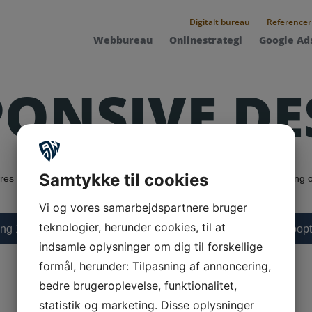
Digitalt bureau
Referencer
Webbureau
Onlinestrategi
Google Ad
PONSIVE DE
Samtykke til cookies
es blog finder du gratis guides, tips og råd til at vækste din forretning 
Vi og vores samarbejdspartnere bruger
teknologier, herunder cookies, til at
ing 19
Online strategi 16
Webopt
indsamle oplysninger om dig til forskellige
formål, herunder: Tilpasning af annoncering,
bedre brugeroplevelse, funktionalitet,
statistik og marketing. Disse oplysninger