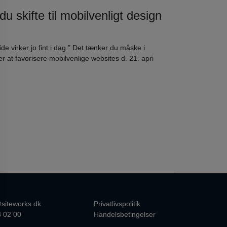
u skifte til mobilvenligt design
 virker jo fint i dag.” Det tænker du måske i
 at favorisere mobilvenlige websites d. 21. apri
siteworks.dk
Privatlivspolitik
8 02 00
Handelsbetingelser