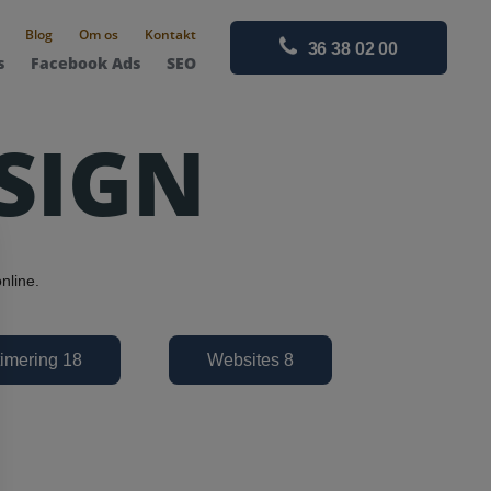
Blog
Om os
Kontakt
36 38 02 00
s
Facebook Ads
SEO
SIGN
online.
imering 18
Websites 8