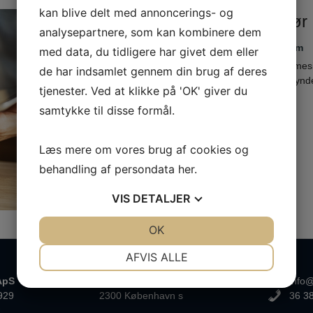
kan blive delt med annoncerings- og
Googles advarsel: Derfor bør d
analysepartnere, som kan kombinere dem
Skrevet den
28. marts 2014
af
Severin Hygum
med data, du tidligere har givet dem eller
”Det er jo bare en søgemaskine, og min hjemmeside
de har indsamlet gennem din brug af deres
kølvandet på Googles advarsel om, at de begynder
tjenester. Ved at klikke på 'OK' giver du
samtykke til disse formål.
Læs mere
Læs mere om vores brug af cookies og
behandling af persondata
her
.
VIS
DETALJER
JA
NEJ
OK
JA
NEJ
NØDVENDIGE
PRÆFERENCER
AFVIS ALLE
JA
NEJ
JA
NEJ
ApS
Ørestads Boulevard 108
info@
929
2300 København s
36 3
MARKETING
STATISTIK