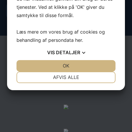
tjenester. Ved at klikke på 'OK' giver du
Læs mere om Standoutmedia
samtykke til disse formål.
Læs mere om vores brug af cookies og
behandling af persondata
her
.
VIS
DETALJER
JA
NEJ
OK
JA
NEJ
NØDVENDIGE
PRÆFERENCER
AFVIS ALLE
JA
NEJ
JA
NEJ
MARKETING
STATISTIK