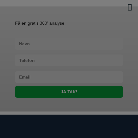
Hop
til
indholdet
OM OS
Få en
gratis
360' analyse
Din digitale, online partner