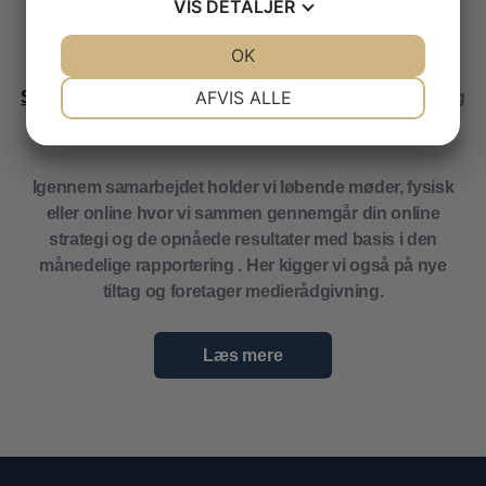
VIS
DETALJER
Næste skridt er at sikre at du får mest muligt ud af dit
JA
NEJ
OK
JA
NEJ
online budget. Her arbejder vi typisk med et mix af
NØDVENDIGE
PRÆFERENCER
AFVIS ALLE
Søgemaskineoptimering
,
Google Ads
,
Facebook Ads
og
linkbuilding
.
JA
NEJ
JA
NEJ
MARKETING
STATISTIK
Igennem samarbejdet holder vi løbende møder, fysisk
eller online hvor vi sammen gennemgår din online
strategi og de opnåede resultater med basis i den
månedelige rapportering . Her kigger vi også på nye
tiltag og foretager medierådgivning.
Læs mere