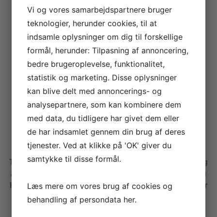
Vi og vores samarbejdspartnere bruger
WEBBUREAU SOM GØR DIN
HJEMMESIDE
teknologier, herunder cookies, til at
TIL EN GULDMINE
indsamle oplysninger om dig til forskellige
formål, herunder: Tilpasning af annoncering,
Din hjemmeside og onlinestrategi er intet værd hvis
bedre brugeroplevelse, funktionalitet,
telefonen ikke ringer.
statistik og marketing. Disse oplysninger
kan blive delt med annoncerings- og
Vi er et webbureau som skaber målbare resultater
analysepartnere, som kan kombinere dem
baseret på digital strategi og eksekvering. Vi er
med data, du tidligere har givet dem eller
specialister i digital markedsføring og eksperter i
de har indsamlet gennem din brug af deres
udvikling af webprojekter af alle størrelser.
tjenester. Ved at klikke på 'OK' giver du
samtykke til disse formål.
Typisk starter et samarbejde med en gratis gennemgang
af jeres onlinestrategi og de services vi som webbureau
kan tilbyde. Herefter lægger vi i fællesskab rammerne for
Læs mere om vores brug af cookies og
din online strategi og konverteringsoptimerer din
behandling af persondata
her
.
hjemmeside.